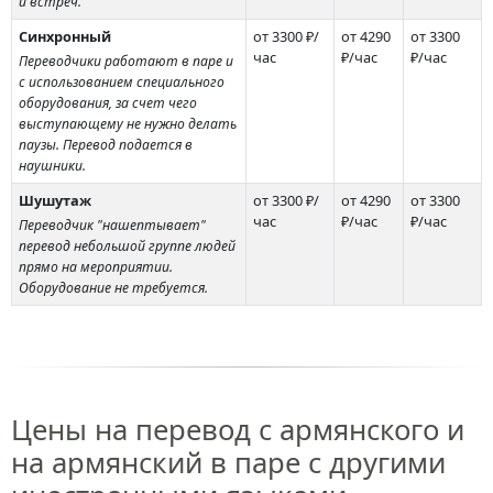
и встреч.
Синхронный
от 3300 ₽/
от 4290
от 3300
час
₽/час
₽/час
Переводчики работают в паре и
с использованием специального
оборудования, за счет чего
выступающему не нужно делать
паузы. Перевод подается в
наушники.
Шушутаж
от 3300 ₽/
от 4290
от 3300
час
₽/час
₽/час
Переводчик "нашептывает"
перевод небольшой группе людей
прямо на мероприятии.
Оборудование не требуется.
Цены на перевод с армянского и
на армянский в паре с другими