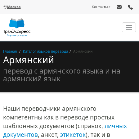
Перейти к основному содержанию
Москва
Контакты
Главная
Каталог языков перевода
Армянский
Армянский
перевод с армянского языка и на
армянский язык
Наши переводчики армянского
компетентны как в переводе простых
шаблонных документов (справок,
личных
документов
, анкет,
этикеток
), так и в