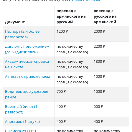
перевод с
перевод с
армянского на
русского на
Документ
русский
армянский
Паспорт (2 и более
1200 ₽
2000 ₽
разворотов)
Диплом с приложением
по количеству
2200 ₽
(до 60 дисциплин)
слов
(3.2 ₽/слово)
Академи­ческая справка
по количеству
1800 ₽
на 1 листе
слов
(3.2 ₽/слово)
Аттестат с приложением
по количеству
1000 ₽
слов
(3.2 ₽/слово)
Водительское удостове­
700 ₽
1000 ₽
рение
Военный билет (1
400 ₽
500 ₽
разворот)
Апостиль (1 штука)
400 ₽
400 ₽
Выписка из ЕГРН
по количеству
по количеству