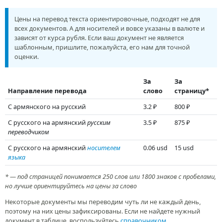
Цены на перевод текста ориентировочные, подходят не для
всех документов. А для носителей и вовсе указаны в валюте и
зависят от курса рубля. Если ваш документ не является
шаблонным, пришлите, пожалуйста, его нам для точной
оценки.
За
За
Направление перевода
слово
страницу*
С армянского на русский
3.2 ₽
800 ₽
С русского на армянский
русским
3.5 ₽
875 ₽
переводчиком
С русского на армянский
носителем
0.06 usd
15 usd
языка
* — под страницей понимается 250 слов или 1800 знаков с пробелами,
но лучше ориентируйтесь на цены за слово
Некоторые документы мы переводим чуть ли не каждый день,
поэтому на них цены зафиксированы. Если не найдете нужный
документ в таблице, воспользуйтесь
справочником
.