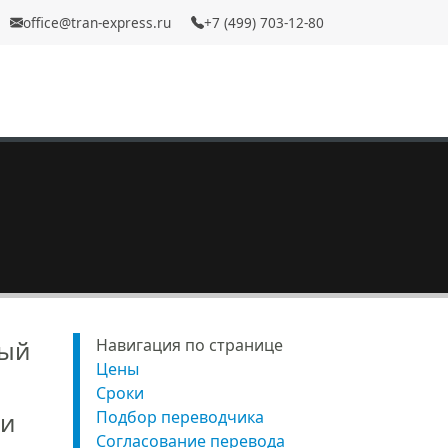
office@tran-express.ru
+7 (499) 703-12-80
рый
Навигация по странице
Цены
Сроки
ри
Подбор переводчика
Согласование перевода