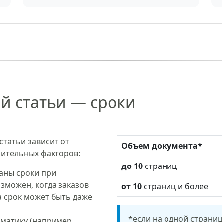
й статьи — сроки
татьи зависит от
Объем документа*
нительных факторов:
до 10
страниц
заны сроки при
зможен, когда заказов
от 10
страниц и более
а срок может быть даже
*если на одной страниц
матику (например,