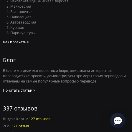
Чеховская/Пушкинская/Тверская
Маяковская
Выставочная
Павелецкая
Автозаводская
Курская
Парк культуры
Как проехать
Блог
В блоге мы делимся новостями бюро, описываем интересные
переводческие проекты, демонстрируем примеры своих переводов и
отвечаем на самые популярные вопросы о переводе.
Есть вопросы по переводу?
Ответим в течение нескольких минут
в рабочее
Почитать статьи
время
337 отзывов
Яндекс Карты:
127 отзывов
2ГИС:
21 отзыв