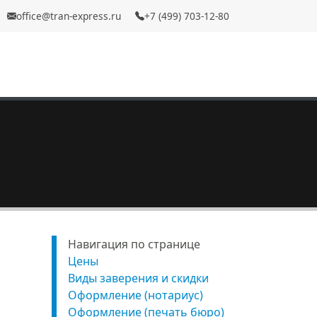
office@tran-express.ru
+7 (499) 703-12-80
Навигация по странице
Цены
Виды заверения и скидки
Оформление (нотариус)
Оформление (печать бюро)