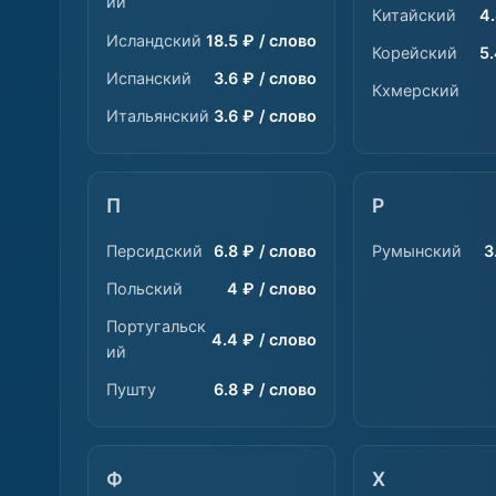
ий
Китайский
4.
Исландский
18.5 ₽ / слово
Корейский
5.
Испанский
3.6 ₽ / слово
Кхмерский
Итальянский
3.6 ₽ / слово
П
Р
Персидский
6.8 ₽ / слово
Румынский
3
Польский
4 ₽ / слово
Португальск
4.4 ₽ / слово
ий
Пушту
6.8 ₽ / слово
Ф
Х