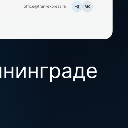
office@tran-express.ru
Telegram
Вконтакте
ининграде