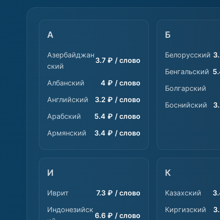
А
Б
Азербайджан
Белорусский
3
3.7 ₽ / слово
ский
Бенгальский
5.
Албанский
4 ₽ / слово
Болгарский
Английский
3.2 ₽ / слово
Боснийский
3
Арабский
5.4 ₽ / слово
Армянский
3.4 ₽ / слово
И
К
Иврит
7.3 ₽ / слово
Казахский
3.
Индонезийск
Киргизский
3
6.6 ₽ / слово