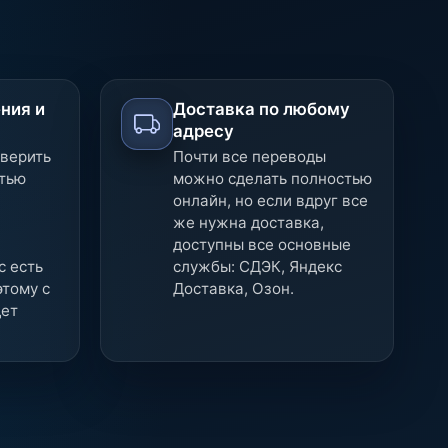
ния и
Доставка по любому
адресу
верить
Почти все переводы
атью
можно сделать полностью
онлайн, но если вдруг все
же нужна доставка,
доступны все основные
с есть
службы: СДЭК, Яндекс
этому с
Доставка, Озон.
дет