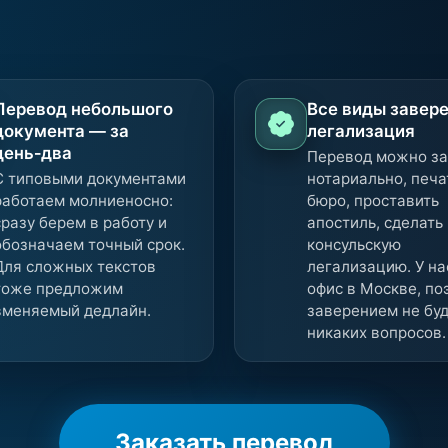
Перевод небольшого
Все виды завере
документа — за
легализация
день‑два
Перевод можно за
С типовыми документами
нотариально, печ
работаем молниеносно:
бюро, проставить
сразу берем в работу и
апостиль, сделать
обозначаем точный срок.
консульскую
Для сложных текстов
легализацию. У на
тоже предложим
офис в Москве, по
вменяемый дедлайн.
заверением не бу
никаких вопросов.
Заказать перевод