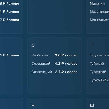
8 ₽ / слово
Маратхи
4 ₽ / слово
Молдавск
7 ₽ / слово
Монгольск
С
Т
.1 ₽ / слово
Сербский
3.6 ₽ / слово
Таджикск
Словацкий
4.2 ₽ / слово
Тайский
Словенский
3.7 ₽ / слово
Турецкий
Туркменск
Ч
Ш