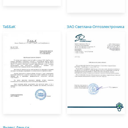
ТаББаК
ЗАО Светлана-Оптоэлектроника
Яндекс Деньги