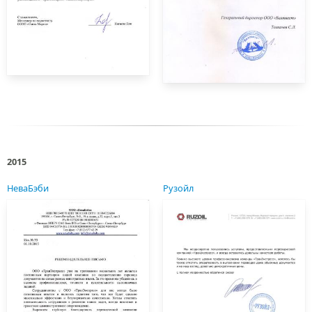
2015
НеваБэби
Рузойл