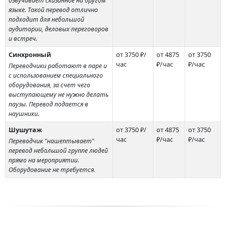
озвучивает сказанное на другом
языке. Такой перевод отлично
подходит для небольшой
аудитории, деловых переговоров
и встреч.
Синхронный
от 3750 ₽/
от 4875
от 3750
час
₽/час
₽/час
Переводчики работают в паре и
с использованием специального
оборудования, за счет чего
выступающему не нужно делать
паузы. Перевод подается в
наушники.
Шушутаж
от 3750 ₽/
от 4875
от 3750
час
₽/час
₽/час
Переводчик "нашептывает"
перевод небольшой группе людей
прямо на мероприятии.
Оборудование не требуется.