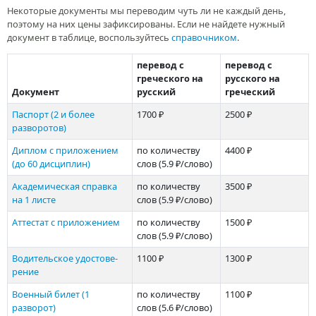
Некоторые документы мы переводим чуть ли не каждый день,
поэтому на них цены зафиксированы. Если не найдете нужный
документ в таблице, воспользуйтесь
справочником
.
перевод с
перевод с
греческого на
русского на
Документ
русский
греческий
Паспорт (2 и более
1700 ₽
2500 ₽
разворотов)
Диплом с приложением
по количеству
4400 ₽
(до 60 дисциплин)
слов
(5.9 ₽/слово)
Академи­ческая справка
по количеству
3500 ₽
на 1 листе
слов
(5.9 ₽/слово)
Аттестат с приложением
по количеству
1500 ₽
слов
(5.9 ₽/слово)
Водительское удостове­
1100 ₽
1300 ₽
рение
Военный билет (1
по количеству
1100 ₽
разворот)
слов
(5.6 ₽/слово)