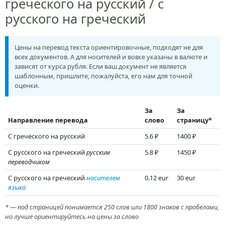
греческого на русский / с
русского на греческий
Цены на перевод текста ориентировочные, подходят не для
всех документов. А для носителей и вовсе указаны в валюте и
зависят от курса рубля. Если ваш документ не является
шаблонным, пришлите, пожалуйста, его нам для точной
оценки.
За
За
Направление перевода
слово
страницу*
С греческого на русский
5.6 ₽
1400 ₽
С русского на греческий
русским
5.8 ₽
1450 ₽
переводчиком
С русского на греческий
носителем
0.12 eur
30 eur
языка
* — под страницей понимается 250 слов или 1800 знаков с пробелами,
но лучше ориентируйтесь на цены за слово