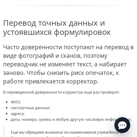
Перевод точных данных и
устоявшихся формулировок
Часто доверенности поступают на перевод в
виде фотографий и сканов, поэтому
переводчик не изменяет текст, а набирает
заново. Чтобы снизить риск опечаток, к
работе привлекается корректор.
Есть вопросы по переводу?
Ответим в течение нескольких минут
в рабочее
В переведенной доверенности корректор еще раз проверит:
время
ФИО;
паспортные данные;
адреса;
даты, номера, суммы и любую другую числовую информацию.
Еще мы обращаем внимание на наименования учреждений и