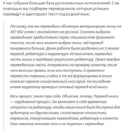
У нас собрана большая база русскоязычных исполнителей. С ее
помощью мы подберем переводчиков, которые успешно
переведут и адаптируют текст под родной язык.
Расскажу, как мы переводили объемную ветеринарную книгу на
387 602 слова с английского на русский. Сначала выбрали
переводчика: предоставили трем специалистам фрагмент
текста, после чего клиент выбрал того, чей перевод
понравился больше. Далее работа была разделена на 3 этапа:
перевод, редактура и корректура. Исполнитель переводил
часть книги и передавал результат редактору. Также каждую
переведенную часть отправляли на проверку клиенту, после
чего вносили правки, если они поступали. А грамотно
перевести термины и одни и те же формулировки в книге
помогал заранее согласованный глоссарий. На последнем
этапе корректор проверил готовый перевод всей книги.
Весь процесс занял три года. Объясню, почему. Перевод книги
— трудоемкий процесс. Он включает в себя временные
затраты на редактуру, чтобы ваша книга была доступна для
аудитории на другом языке, согласование стилистики,
терминов, коммуникацию переводчика, редактора и клиента.
Наш заказчик понимал это и не торопил с переводом.