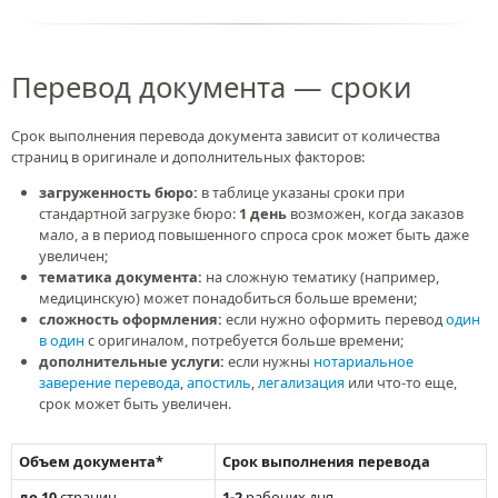
Перевод документа — сроки
Срок выполнения перевода документа зависит от количества
страниц в оригинале и дополнительных факторов:
загруженность бюро:
в таблице указаны сроки при
стандартной загрузке бюро:
1 день
возможен, когда заказов
мало, а в период повышенного спроса срок может быть даже
увеличен;
тематика документа:
на сложную тематику (например,
медицинскую) может понадобиться больше времени;
сложность оформления:
если нужно оформить перевод
один
в один
с оригиналом, потребуется больше времени;
дополнительные услуги:
если нужны
нотариальное
заверение перевода
,
апостиль
,
легализация
или что-то еще,
срок может быть увеличен.
Объем документа*
Срок выполнения перевода
до 10
страниц
1-2
рабочих дня