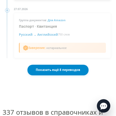
27.07.2026
Для Amazon
Группа документов:
Паспорт
•
Квитанция
Русский →
Английский
750 слов
Заверение:
нотариальное
Показать ещё 8 переводов
Есть вопросы по переводу?
Ответим в течение нескольких минут
в рабочее
время
337 отзывов в справочниках и